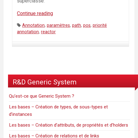
superclasse.
Continue reading
GS-
reactor,
Tags:
Annotation
,
paramètres
,
path
,
pos
,
priorité
annotations
annotation
,
reactor
—
Les
paramètres
path
et
pos,
R&D Generic System
priorité
des
Qu’est-ce que Generic System ?
annotations
Les bases – Création de types, de sous-types et
d’instances
Les bases – Création d’attributs, de propriétés et d’holders
Les bases – Création de relations et de links