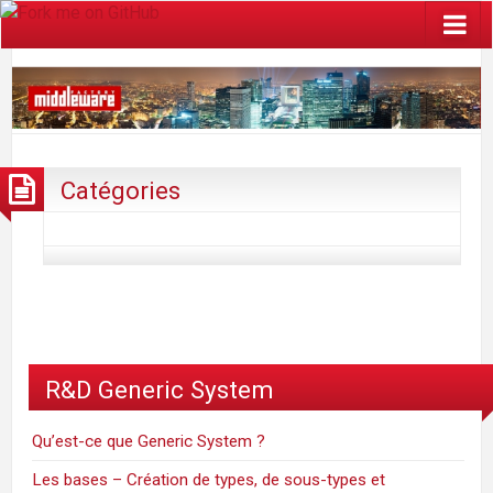
Catégories
R&D Generic System
Qu’est-ce que Generic System ?
Les bases – Création de types, de sous-types et