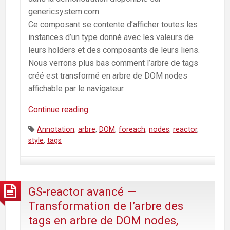
genericsystem.com.
Ce composant se contente d’afficher toutes les
instances d’un type donné avec les valeurs de
leurs holders et des composants de leurs liens.
Nous verrons plus bas comment l’arbre de tags
créé est transformé en arbre de DOM nodes
affichable par le navigateur.
Continue reading
GS-
reactor
Tags:
Annotation
,
arbre
,
DOM
,
foreach
,
nodes
,
reactor
,
—
style
,
tags
Exemple :
Composant
créé
avec
GS-reactor avancé —
gs-
Transformation de l’arbre des
reactor
tags en arbre de DOM nodes,