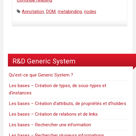
reactor
Tags:
Annotation
,
DOM
,
metabinding
,
nodes
avancé
—
Transformation
de
l’arbre
des
R&D Generic System
tags
en
Qu’est-ce que Generic System ?
arbre
de
Les bases – Création de types, de sous-types et
DOM
d’instances
nodes,
Les bases – Création d’attributs, de propriétés et d’holders
@ForEach,
@Select
Les bases – Création de relations et de links
Les bases – Rechercher une information
Les bases – Rechercher plusieurs informations