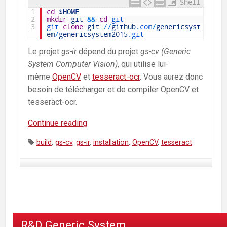
Shell
1
cd
$HOME
2
mkdir
git
&&
cd
git
3
git 
clone
git
:
/
/
github
.com
/
genericsyst
em
/
genericsystem2015
.git
Le projet
gs-ir
dépend du projet
gs-cv (Generic
System Computer Vision)
, qui utilise lui-
même
OpenCV
et
tesseract-ocr
. Vous aurez donc
besoin de télécharger et de compiler OpenCV et
tesseract-ocr.
Continue reading
GS-
IR
Tags:
build
,
gs-cv
,
gs-ir
,
installation
,
OpenCV
,
tesseract
—
Installation
et
configuration
R&D Generic System